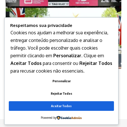
Respeitamos sua privacidade
Cookies nos ajudam a melhorar sua experiência,
entregar conteúdo personalizado e analisar o
tráfego. Você pode escolher quais cookies
permitir clicando em
Personalizar
. Clique em
Aceitar Todos
para consentir ou
Rejeitar Todos
ESPORTE
para recusar cookies não essenciais.
Queniano se torna primeiro atleta a correr maratona
Personalizar
abaixo de 2 horas
O queniano Sebastian Sawe fez história neste domingo (26) na
Rejeitar Todos
Maratona de
…
Aceitar Todos
Larissa Balieiro
27/04/2026
Powered by