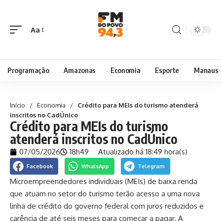
Aa
Programação
Amazonas
Economia
Esporte
Manaus
Início
/
Economia
/
Crédito para MEIs do turismo atenderá
inscritos no CadÚnico
Crédito para MEIs do turismo
atenderá inscritos no CadÚnico
07/05/2026
18h49
Atualizado há 18:49 hora(s)
Facebook
WhatsApp
Telegram
Microempreendedores individuais (MEIs) de baixa renda
que atuam no setor do turismo terão acesso a uma nova
linha de crédito do governo federal com juros reduzidos e
carência de até seis meses para começar a pagar. A