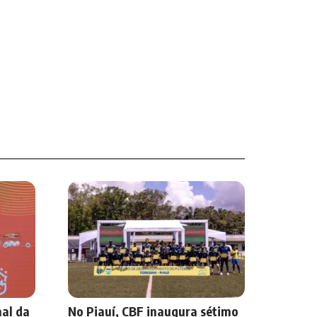
nal da
No Piauí, CBF inaugura sétimo