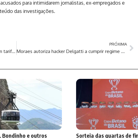
 acusados para intimidarem jornalistas, ex-empregados e
nteúdo das investigações.
PRÓXIMA
Lula e Trump orientam ministros a resolverem tarifas em 30 dias
Moraes autoriza hacker Delgatti a cumprir regime aberto de prisão
, Bondinho e outros
Sorteia das quartas de fi