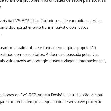
r de turismo a procurarem as unidades de saúde para atualizar
a.
eis da FVS-RCP, Lilian Furtado, usa de exemplo e alerta a
é uma doença altamente transmissível e com casos
.
o sarampo atualmente, e é fundamental que a população
ontinue com esse status. A doença é passada pelas vias
ais vulneráveis ao contágio durante viagens internacionais”,
zonas da FVS-RCP, Angela Desirée, a atualização vacinal
organismo tenha tempo adequado de desenvolver proteção