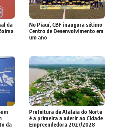
nal da
No Piauí, CBF inaugura sétimo
róxima
Centro de Desenvolvimento em
um ano
-Bum
Prefeitura de Atalaia do Norte
m
é a primeira a aderir ao Cidade
to da
Empreendedora 2027/2028