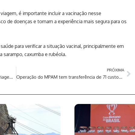
iagem, é importante incluir a vacinação nesse
isco de doenças e tornam a experiência mais segura para os
saúde para verificar a situação vacinal, principalmente em
ntra sarampo, caxumba e rubéola.
PRÓXIMA
PF inaugura novo Posto de Interiorização e Triagem em Manaus/AM
Operação do MPAM tem transferência de 71 custodiados para nova unidade prisional militar