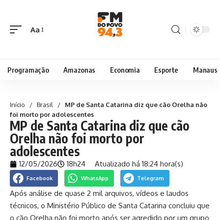
Aa
Programação
Amazonas
Economia
Esporte
Manaus
Início
/
Brasil
/
MP de Santa Catarina diz que cão Orelha não
foi morto por adolescentes
MP de Santa Catarina diz que cão
Orelha não foi morto por
adolescentes
12/05/2026
18h24
Atualizado há 18:24 hora(s)
Facebook
WhatsApp
Telegram
Após análise de quase 2 mil arquivos, vídeos e laudos
técnicos, o Ministério Público de Santa Catarina concluiu que
o cão Orelha não foi morto após ser agredido por um grupo