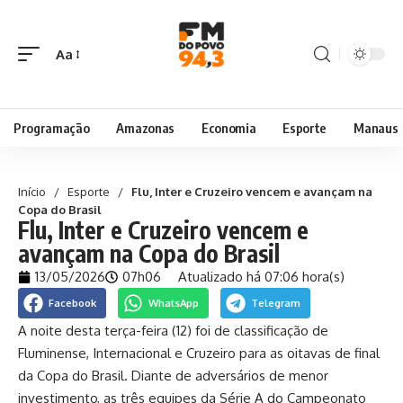
Aa
Programação
Amazonas
Economia
Esporte
Manaus
Início
/
Esporte
/
Flu, Inter e Cruzeiro vencem e avançam na
Copa do Brasil
Flu, Inter e Cruzeiro vencem e
avançam na Copa do Brasil
13/05/2026
07h06
Atualizado há 07:06 hora(s)
Facebook
WhatsApp
Telegram
A noite desta terça-feira (12) foi de classificação de
Fluminense, Internacional e Cruzeiro para as oitavas de final
da Copa do Brasil. Diante de adversários de menor
investimento, as três equipes da Série A do Campeonato