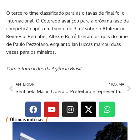
O terceiro time classificado para as oitavas de final foi o
Internacional. O Colorado avançou para a próxima fase da
competição após um triunfo de 3 a 2 sobre o Athletic no
Beira-Rio. Bernabei, Allex e Borré fizeram os gols do time
de Paulo Pezzolano, enquanto Ian Luccas marcou duas
vezes para os mineiros.
Com informações da Agência Brasil
ANTERIOR
PRÓXIMA
Sentinela Maior: Operação do MPAM transfere 72 custodiados para nova unidade prisional militar
Prefeitura e representantes do aplicativo 99 alinham implantação de pontos aos trabalhadores
Últimas notícias