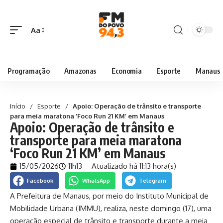
Aa
Programação
Amazonas
Economia
Esporte
Manaus
Início
/
Esporte
/
Apoio: Operação de trânsito e transporte
para meia maratona ‘Foco Run 21 KM’ em Manaus
Apoio: Operação de trânsito e
transporte para meia maratona
‘Foco Run 21 KM’ em Manaus
15/05/2026
11h13
Atualizado há 11:13 hora(s)
Facebook
WhatsApp
Telegram
A
Prefeitura de Manaus
, por meio do
Instituto Municipal de
Mobilidade Urbana
(IMMU), realiza, neste domingo (17), uma
operação especial de trânsito e transporte durante a meia