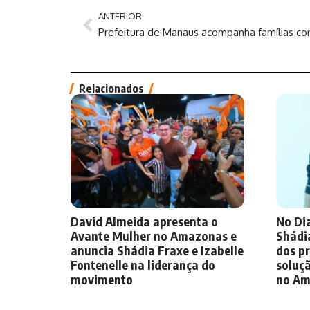
ANTERIOR
Relacionados
David Almeida apresenta o
No Dia
Avante Mulher no Amazonas e
Shádi
anuncia Shádia Fraxe e Izabelle
dos pr
Fontenelle na liderança do
soluçã
movimento
no Am