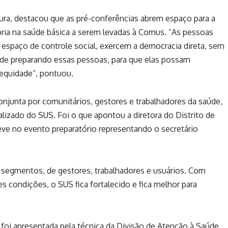
a, destacou que as pré-conferências abrem espaço para a
oria na saúde básica a serem levadas à Comus. “As pessoas
espaço de controle social, exercem a democracia direta, sem
ade preparando essas pessoas, para que elas possam
 equidade”, pontuou.
onjunta por comunitários, gestores e trabalhadores da saúde,
ralizado do SUS. Foi o que apontou a diretora do Distrito de
eve no evento preparatório representando o secretário
 segmentos, de gestores, trabalhadores e usuários. Com
 condições, o SUS fica fortalecido e fica melhor para
 foi apresentada pela técnica da Divisão de Atenção à Saúde