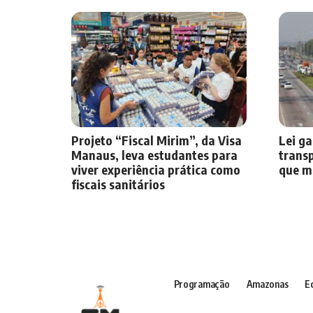
Projeto “Fiscal Mirim”, da Visa
Lei ga
Manaus, leva estudantes para
transp
viver experiência prática como
que m
fiscais sanitários
Programação
Amazonas
E