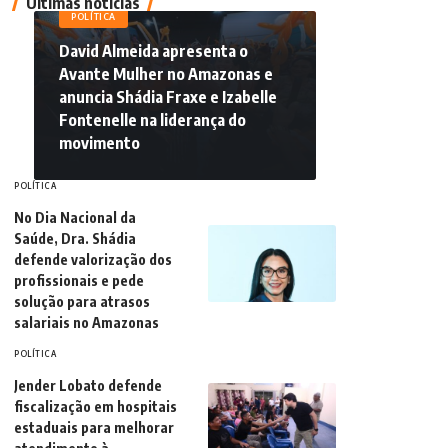
Últimas notícias
POLÍTICA
David Almeida apresenta o
Avante Mulher no Amazonas e
anuncia Shádia Fraxe e Izabelle
Fontenelle na liderança do
movimento
POLÍTICA
No Dia Nacional da
Saúde, Dra. Shádia
defende valorização dos
profissionais e pede
solução para atrasos
salariais no Amazonas
POLÍTICA
Jender Lobato defende
fiscalização em hospitais
estaduais para melhorar