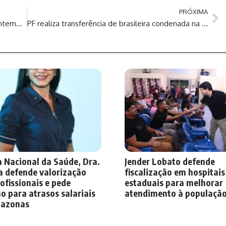
PRÓXIMA
Prefeitura de Manaus acompanha famílias contempladas no Morar Melhor 15 durante vistoria em residencial
PF realiza transferência de brasileira condenada na China
 Nacional da Saúde, Dra.
Jender Lobato defende
a defende valorização
fiscalização em hospitais
ofissionais e pede
estaduais para melhorar
o para atrasos salariais
atendimento à populaçã
azonas