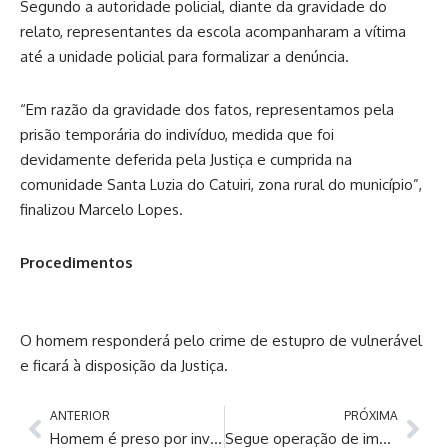
Segundo a autoridade policial, diante da gravidade do
relato, representantes da escola acompanharam a vítima
até a unidade policial para formalizar a denúncia.
“Em razão da gravidade dos fatos, representamos pela
prisão temporária do indivíduo, medida que foi
devidamente deferida pela Justiça e cumprida na
comunidade Santa Luzia do Catuiri, zona rural do município”,
finalizou Marcelo Lopes.
Procedimentos
O homem responderá pelo crime de estupro de vulnerável
e ficará à disposição da Justiça.
ANTERIOR
PRÓXIMA
Homem é preso por invadir casa da ex-companheira no bairro Cidade de Deus
Segue operação de implantação de vigas da nova passarela da Torquato Tapajós