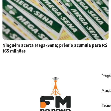
Ninguém acerta Mega-Sena; prêmio acumula para R$
165 milhões
Progr
Manau
Tecno