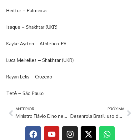
Heittor – Palmeiras
Isaque – Shakhtar (UKR)
Kayke Ayrton – Athletico-PR
Luca Meirelles – Shakhtar (UKR)
Rayan Lelis – Cruzeiro
Tetê – São Paulo
ANTERIOR
PRÓXIMA
Ministro Flávio Dino nega pedido de soltura de Deolane Bezerra
Desenrola Brasil: uso do FGTS para pagar dívidas começa nesta segunda