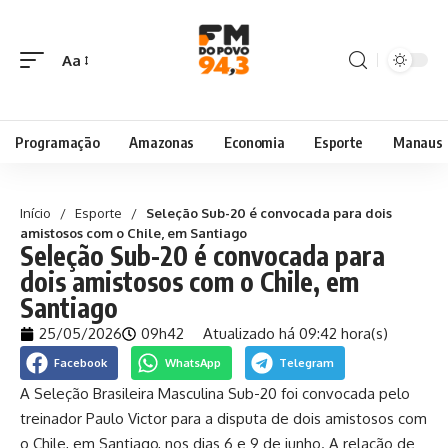
Aa
Programação
Amazonas
Economia
Esporte
Manaus
Início
/
Esporte
/
Seleção Sub-20 é convocada para dois
amistosos com o Chile, em Santiago
Seleção Sub-20 é convocada para
dois amistosos com o Chile, em
Santiago
25/05/2026
09h42
Atualizado há 09:42 hora(s)
Facebook
WhatsApp
Telegram
A Seleção Brasileira Masculina Sub-20 foi convocada pelo
treinador Paulo Victor para a disputa de dois amistosos com
o Chile, em Santiago, nos dias 6 e 9 de junho. A relação de