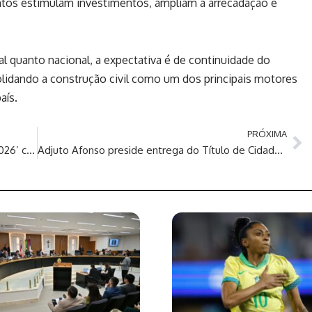
os estimulam investimentos, ampliam a arrecadação e
al quanto nacional, a expectativa é de continuidade do
lidando a construção civil como um dos principais motores
aís.
PRÓXIMA
Operação especial para ‘Marcha para Jesus 2026’ contará com 200 agentes de trânsito e fiscais de transportes
Adjuto Afonso preside entrega do Título de Cidadão do Amazonas ao artista Ivo Meirelles na Aleam