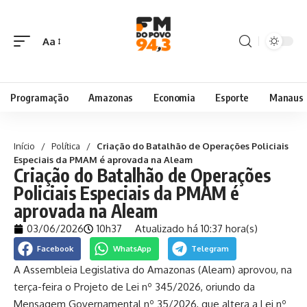
Aa
Programação
Amazonas
Economia
Esporte
Manaus
Início
/
Política
/
Criação do Batalhão de Operações Policiais
Especiais da PMAM é aprovada na Aleam
Criação do Batalhão de Operações
Policiais Especiais da PMAM é
aprovada na Aleam
03/06/2026
10h37
Atualizado há 10:37 hora(s)
Facebook
WhatsApp
Telegram
A Assembleia Legislativa do Amazonas (Aleam) aprovou, na
terça-feira o Projeto de Lei nº 345/2026, oriundo da
Mensagem Governamental nº 35/2026, que altera a Lei nº