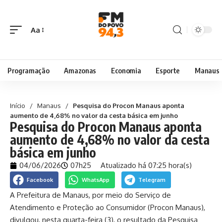
Aa
Programação
Amazonas
Economia
Esporte
Manaus
Início
/
Manaus
/
Pesquisa do Procon Manaus aponta
aumento de 4,68% no valor da cesta básica em junho
Pesquisa do Procon Manaus aponta
aumento de 4,68% no valor da cesta
básica em junho
04/06/2026
07h25
Atualizado há 07:25 hora(s)
Facebook
WhatsApp
Telegram
A
Prefeitura de Manaus
, por meio do
Serviço de
Atendimento e Proteção ao Consumidor
(Procon Manaus),
divulgou, nesta quarta-feira (3), o resultado da Pesquisa