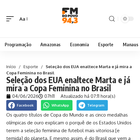
Aa
Programação
Amazonas
Economia
Esporte
Manaus
Início
/
Esporte
/
Seleção dos EUA enaltece Marta e já mira a
Copa Feminina no Brasil
Seleção dos EUA enaltece Marta e já
mira a Copa Feminina no Brasil
04/06/2026
07h11
Atualizado há 07:11 hora(s)
Facebook
WhatsApp
Telegram
Os quatro títulos de Copa do Mundo e as cinco medalhas
olímpicas de ouro explicam o porquê de os Estados Unidos
terem a seleção feminina de futebol mais vitoriosa [e
temida] do planeta. E mesmo assim, é do Brasil que vem a