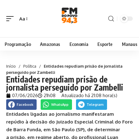
Aa
Programação
Amazonas
Economia
Esporte
Manaus
Início
/
Política
/
Entidades repudiam prisão de jornalista
perseguido por Zambelli
Entidades repudiam prisão de
jornalista perseguido por Zambelli
07/06/2026
21h08
Atualizado há 21:08 hora(s)
Facebook
WhatsApp
Telegram
Entidades ligadas ao jornalismo manifestaram
repúdio à decisão do Juizado Especial Criminal do Foro
de Barra Funda, em São Paulo (SP), de determinar
a
prisão
, em regime aberto, do profissional Luan