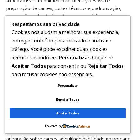
Atividades –
atendimento ao cliente; desossa e
preparação de carnes; cortes técnicos e padronização;
preparação e abastecimento para exposição; apoio ao
estoque, armazenamento e controle de validade.
Respeitamos sua privacidade
Cookies nos ajudam a melhorar sua experiência,
entregar conteúdo personalizado e analisar o
Disponível até 8/6/2026 ou encerramento da vaga
tráfego. Você pode escolher quais cookies
5 vagas – Auxiliar de Açougue
permitir clicando em
Personalizar
. Clique em
Aceitar Todos
para consentir ou
Rejeitar Todos
Escolaridade –
ensino fundamental completo;
para recusar cookies não essenciais.
Personalizar
Experiência –
três meses na Carteira de Trabalho;
Rejeitar Todos
Requisitos Obrigatórios –
possuir documentação
Aceitar Todos
completa;
Powered by
Atividades –
fazer atendimento ao cliente e fornecer
orientação sobre carnes, adquirindo habilidade no preparo;