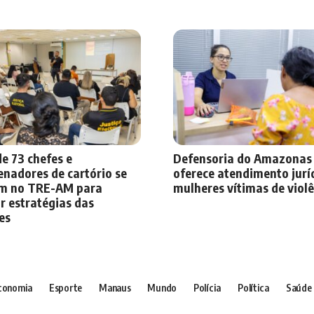
e 73 chefes e
Defensoria do Amazonas
nadores de cartório se
oferece atendimento jurí
m no TRE-AM para
mulheres vítimas de viol
r estratégias das
es
conomia
Esporte
Manaus
Mundo
Polícia
Política
Saúde