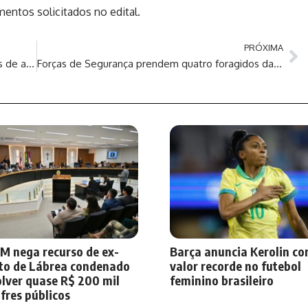
entos solicitados no edital.
PRÓXIMA
Prefeito Renato Junior entrega oito toneladas de alimentos do PAA
Forças de Segurança prendem quatro foragidos da Justiça em Manaus
M nega recurso de ex-
Barça anuncia Kerolin c
ito de Lábrea condenado
valor recorde no futebol
olver quase R$ 200 mil
feminino brasileiro
fres públicos