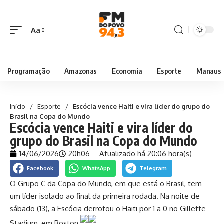
Aa
Programação
Amazonas
Economia
Esporte
Manaus
Início
/
Esporte
/
Escócia vence Haiti e vira líder do grupo do
Brasil na Copa do Mundo
Escócia vence Haiti e vira líder do
grupo do Brasil na Copa do Mundo
14/06/2026
20h06
Atualizado há 20:06 hora(s)
Facebook
WhatsApp
Telegram
O Grupo C da Copa do Mundo, em que está o Brasil, tem
um líder isolado ao final da primeira rodada. Na noite de
sábado (13), a Escócia derrotou o Haiti por 1 a 0 no Gillette
Stadium, em Boston.