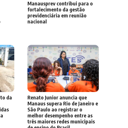
Manausprev contribui para o
fortalecimento da gestão
previdenciária em reunião
o
nacional
to da
Renato Junior anuncia que
a
Manaus supera Rio de Janeiro e
idas
São Paulo ao registrar o
ma
melhor desempenho entre as
três maiores redes municipais
de ensino do Brasil