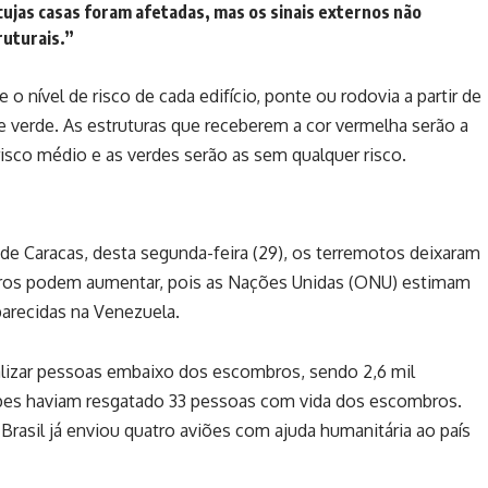
cujas casas foram afetadas, mas os sinais externos não
uturais.”
o nível de risco de cada edifício, ponte ou rodovia a partir de
 e verde. As estruturas que receberem a cor vermelha serão a
risco médio e as verdes serão as sem qualquer risco.
de Caracas, desta segunda-feira (29), os terremotos deixaram
meros podem aumentar, pois as Nações Unidas (ONU) estimam
parecidas na Venezuela.
calizar pessoas embaixo dos escombros, sendo 2,6 mil
uipes haviam resgatado 33 pessoas com vida dos escombros.
O Brasil já enviou quatro aviões com ajuda humanitária ao país