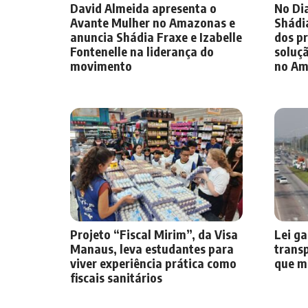
David Almeida apresenta o
No Dia
Avante Mulher no Amazonas e
Shádi
anuncia Shádia Fraxe e Izabelle
dos pr
Fontenelle na liderança do
soluçã
movimento
no Am
Projeto “Fiscal Mirim”, da Visa
Lei ga
Manaus, leva estudantes para
transp
viver experiência prática como
que m
fiscais sanitários