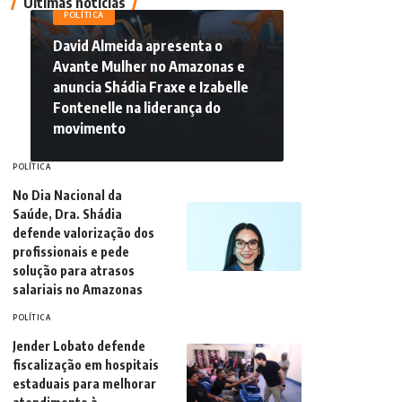
Últimas notícias
POLÍTICA
David Almeida apresenta o
Avante Mulher no Amazonas e
anuncia Shádia Fraxe e Izabelle
Fontenelle na liderança do
movimento
POLÍTICA
No Dia Nacional da
Saúde, Dra. Shádia
defende valorização dos
profissionais e pede
solução para atrasos
salariais no Amazonas
POLÍTICA
Jender Lobato defende
fiscalização em hospitais
estaduais para melhorar