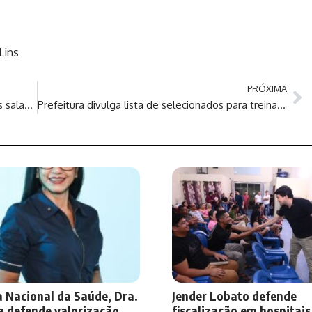
Lins
PRÓXIMA
Pneumocócica 20-valente está disponível nas salas de vacina de Manaus
Prefeitura divulga lista de selecionados para treinamento gratuito de Gestão de Redes Sociais
 Nacional da Saúde, Dra.
Jender Lobato defende
a defende valorização
fiscalização em hospitais