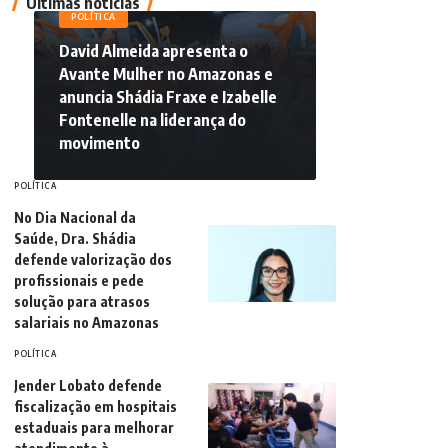
Últimas notícias
POLÍTICA
David Almeida apresenta o
Avante Mulher no Amazonas e
anuncia Shádia Fraxe e Izabelle
Fontenelle na liderança do
movimento
POLÍTICA
No Dia Nacional da
Saúde, Dra. Shádia
defende valorização dos
profissionais e pede
solução para atrasos
salariais no Amazonas
POLÍTICA
Jender Lobato defende
fiscalização em hospitais
estaduais para melhorar