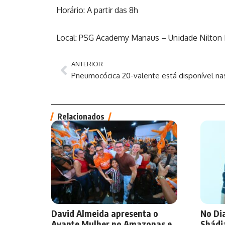
Horário: A partir das 8h
Local: PSG Academy Manaus – Unidade Nilton 
ANTERIOR
Relacionados
David Almeida apresenta o
No Dia
Avante Mulher no Amazonas e
Shádi