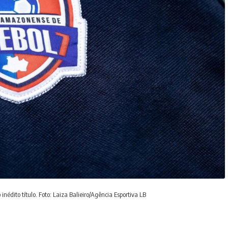
nédito título. Foto: Laiza Balieiro/Agência Esportiva LB