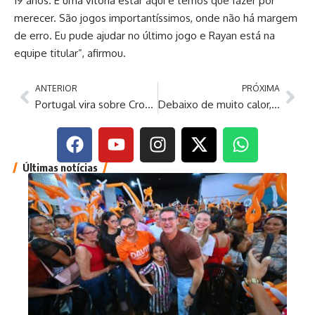
19 anos. É uma vitória estar aqui e temos que fazer por
merecer. São jogos importantíssimos, onde não há margem
de erro. Eu pude ajudar no último jogo e Rayan está na
equipe titular”, afirmou.
ANTERIOR
PRÓXIMA
Portugal vira sobre Croácia e vai às oitavas com gols de CR7 e Ramos
Debaixo de muito calor, Brasil segue preparação para encarar Noruega
Últimas notícias