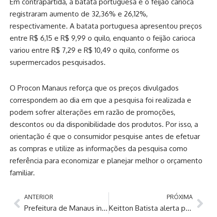
Em contrapartida, a batata portuguesa e o feijão carioca
registraram aumento de 32,36% e 26,12%,
respectivamente. A batata portuguesa apresentou preços
entre R$ 6,15 e R$ 9,99 o quilo, enquanto o feijão carioca
variou entre R$ 7,29 e R$ 10,49 o quilo, conforme os
supermercados pesquisados.
O Procon Manaus reforça que os preços divulgados
correspondem ao dia em que a pesquisa foi realizada e
podem sofrer alterações em razão de promoções,
descontos ou da disponibilidade dos produtos. Por isso, a
orientação é que o consumidor pesquise antes de efetuar
as compras e utilize as informações da pesquisa como
referência para economizar e planejar melhor o orçamento
familiar.
ANTERIOR
PRÓXIMA
Prefeitura de Manaus intensifica revitalização da sinalização viária nas zonas Norte e Leste
Keitton Batista alerta para impactos da estiagem e defende planejamento para minimizar prejuízos no Amazonas