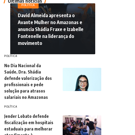
Últimas notícias
POLÍTICA
David Almeida apresenta o
Avante Mulher no Amazonas e
anuncia Shádia Fraxe e Izabelle
Fontenelle na liderança do
movimento
POLÍTICA
No Dia Nacional da
Saúde, Dra. Shádia
defende valorização dos
profissionais e pede
solução para atrasos
salariais no Amazonas
POLÍTICA
Jender Lobato defende
fiscalização em hospitais
estaduais para melhorar