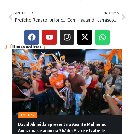
ANTERIOR
PRÓXIMA
Prefeito Renato Junior chega com ‘Jaraqui da Gente’ no bairro Alvorada e ação soma mais de 60 toneladas de pescado distribuídas em quatro dias
Com Haaland “carrasco”, Noruega vence e Brasil deixa a Copa do Mundo
Últimas notícias
POLÍTICA
David Almeida apresenta o Avante Mulher no
Amazonas e anuncia Shádia Fraxe e Izabelle