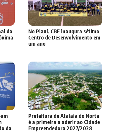
nal da
No Piauí, CBF inaugura sétimo
róxima
Centro de Desenvolvimento em
um ano
-Bum
Prefeitura de Atalaia do Norte
m
é a primeira a aderir ao Cidade
to da
Empreendedora 2027/2028