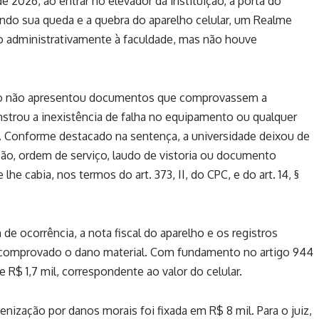
e 2026, ao entrar no elevador da instituição, a porta do
do sua queda e a quebra do aparelho celular, um Realme
o administrativamente à faculdade, mas não houve
ição não apresentou documentos que comprovassem a
trou a inexistência de falha no equipamento ou qualquer
e. Conforme destacado na sentença, a universidade deixou de
nção, ordem de serviço, laudo de vistoria ou documento
lhe cabia, nos termos do art. 373, II, do CPC, e do art. 14, §
de ocorrência, a nota fiscal do aparelho e os registros
u comprovado o dano material. Com fundamento no artigo 944
 R$ 1,7 mil, correspondente ao valor do celular.
ização por danos morais foi fixada em R$ 8 mil. Para o juiz,