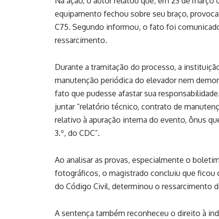
Na ação, o autor relatou que, em 23 de março d
equipamento fechou sobre seu braço, provocan
C75. Segundo informou, o fato foi comunicad
ressarcimento.
Durante a tramitação do processo, a institu
manutenção periódica do elevador nem demons
fato que pudesse afastar sua responsabilidad
juntar “relatório técnico, contrato de manute
relativo à apuração interna do evento, ônus que 
3.º, do CDC”.
Ao analisar as provas, especialmente o boletim 
fotográficos, o magistrado concluiu que fico
do Código Civil, determinou o ressarcimento de
A sentença também reconheceu o direito à inden