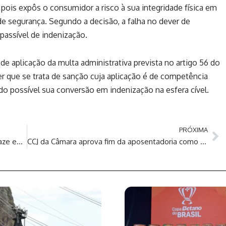
pois expôs o consumidor a risco à sua integridade física em
e segurança. Segundo a decisão, a falha no dever de
 passível de indenização.
de aplicação da multa administrativa prevista no artigo 56 do
 que se trata de sanção cuja aplicação é de competência
o possível sua conversão em indenização na esfera cível.
PRÓXIMA
Paciente que ficou mais de nove anos com gaze em abdômen deverá ser indenizado pelo Estado
CCJ da Câmara aprova fim da aposentadoria como punição para juízes