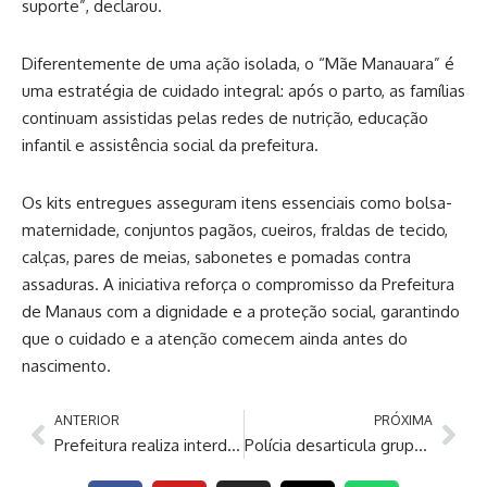
suporte”, declarou.
Diferentemente de uma ação isolada, o “Mãe Manauara” é
uma estratégia de cuidado integral: após o parto, as famílias
continuam assistidas pelas redes de nutrição, educação
infantil e assistência social da prefeitura.
Os kits entregues asseguram itens essenciais como bolsa-
maternidade, conjuntos pagãos, cueiros, fraldas de tecido,
calças, pares de meias, sabonetes e pomadas contra
assaduras. A iniciativa reforça o compromisso da Prefeitura
de Manaus com a dignidade e a proteção social, garantindo
que o cuidado e a atenção comecem ainda antes do
nascimento.
ANTERIOR
PRÓXIMA
Prefeitura realiza interdição parcial na avenida Coronel Teixeira para avanço das obras do complexo viário Passarão
Polícia desarticula grupo criminoso por exploração de animais silvestres e maus-tratos