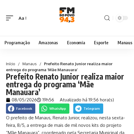
Aa
Programação
Amazonas
Economia
Esporte
Manaus
Início
/
Manaus
/
Prefeito Renato Junior realiza maior
entrega do programa ‘Mãe Manauara’
Prefeito Renato Junior realiza maior
entrega do programa ‘Mãe
Manauara’
08/05/2026
19h56
Atualizado há 19:56 hora(s)
Facebook
WhatsApp
Telegram
O prefeito de Manaus, Renato Junior, realizou, nesta sexta-
feira, 8/5, a entrega de mais de mil novos kits do projeto
“Mãe Manauara”, coordenado pela Secretaria Municipal da