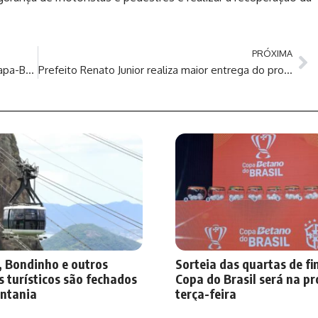
PRÓXIMA
Prefeitura de Manaus intensifica operação ‘Tapa-Buracos’ no bairro Cidade Nova, na zona Norte da capital
Prefeito Renato Junior realiza maior entrega do programa ‘Mãe Manauara’
, Bondinho e outros
Sorteia das quartas de fi
 turísticos são fechados
Copa do Brasil será na p
entania
terça-feira