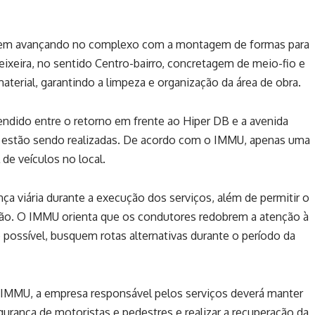
eguem avançando no complexo com a montagem de formas para
ixeira, no sentido Centro-bairro, concretagem de meio-fio e
aterial, garantindo a limpeza e organização da área de obra.
ndido entre o retorno em frente ao Hiper DB e a avenida
as estão sendo realizadas. De acordo com o IMMU, apenas uma
 de veículos no local.
ça viária durante a execução dos serviços, além de permitir o
ião. O IMMU orienta que os condutores redobrem a atenção à
e possível, busquem rotas alternativas durante o período da
IMMU, a empresa responsável pelos serviços deverá manter
egurança de motoristas e pedestres e realizar a recuperação da