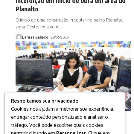
interdição em início de obra em área do
Planalto
O início de uma construção irregular no bairro Planalto,
zona Oeste, foi alvo de
…
Larissa Balieiro
28/05/2026
Respeitamos sua privacidade
Cookies nos ajudam a melhorar sua experiência,
MANAUS
entregar conteúdo personalizado e analisar o
Semed convoca 325 profissionais da
tráfego. Você pode escolher quais cookies
educação aprovados em concurso
permitir clicando em
Personalizar
. Clique em