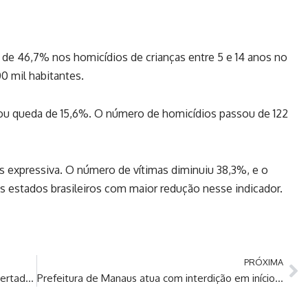
de 46,7% nos homicídios de crianças entre 5 e 14 anos no
0 mil habitantes.
trou queda de 15,6%. O número de homicídios passou de 122
is expressiva. O número de vítimas diminuiu 38,3%, e o
os estados brasileiros com maior redução nesse indicador.
PRÓXIMA
Fluminense avança e Corinthians perde na Libertadores
Prefeitura de Manaus atua com interdição em início de obra em área do Planalto