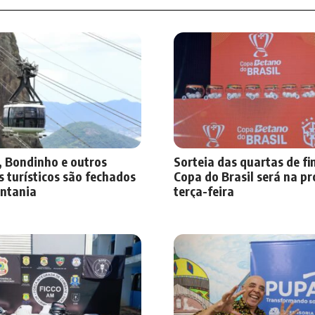
, Bondinho e outros
Sorteia das quartas de fi
 turísticos são fechados
Copa do Brasil será na p
entania
terça-feira