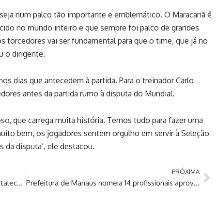
 seja num palco tão importante e emblemático. O Maracanã é
ecido no mundo inteiro e que sempre foi palco de grandes
s torcedores vai ser fundamental para que o time, que já no
 o dirigente.
nos dias que antecedem à partida. Para o treinador Carlo
cedores antes da partida rumo à disputa do Mundial.
so, que carrega muita história. Temos tudo para fazer uma
uito bem, os jogadores sentem orgulho em servir à Seleção
s da disputa’, ele destacou.
PRÓXIMA
Jender Lobato reúne lideranças políticas e fortalece projeto para disputar vaga na ALE-AM
Prefeitura de Manaus nomeia 14 profissionais aprovados no concurso público da Semsa