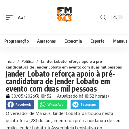
Aa
Programação
Amazonas
Economia
Esporte
Manaus
Início
/
Política
/
Jander Lobato reforça apoio à pré-
candidatura de Jender Lobato em evento com duas mil pessoas
Jander Lobato reforça apoio à pré-
candidatura de Jender Lobato em
evento com duas mil pessoas
30/05/2026
18h52
Atualizado há 18:52 hora(s)
Facebook
WhatsApp
Telegram
O vereador de Manaus, Jander Lobato, participou nesta
quinta-feira (28) do lançamento da pré-candidatura de seu
irmão, Jender Lobato, à Assembleia Legislativa do