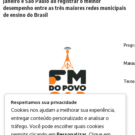
Janeiro e São Paulo ao registrar o melhor
desempenho entre as três maiores redes municipais
de ensino do Brasil
Progr
Manau
Tecno
Respeitamos sua privacidade
Cookies nos ajudam a melhorar sua experiência,
entregar conteúdo personalizado e analisar o
tráfego. Você pode escolher quais cookies
permitir clicando em
Personalizar
. Clique em