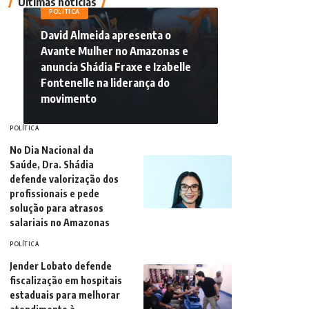
Últimas notícias
POLÍTICA
David Almeida apresenta o
Avante Mulher no Amazonas e
anuncia Shádia Fraxe e Izabelle
Fontenelle na liderança do
movimento
POLÍTICA
No Dia Nacional da
Saúde, Dra. Shádia
defende valorização dos
profissionais e pede
solução para atrasos
salariais no Amazonas
POLÍTICA
Jender Lobato defende
fiscalização em hospitais
estaduais para melhorar