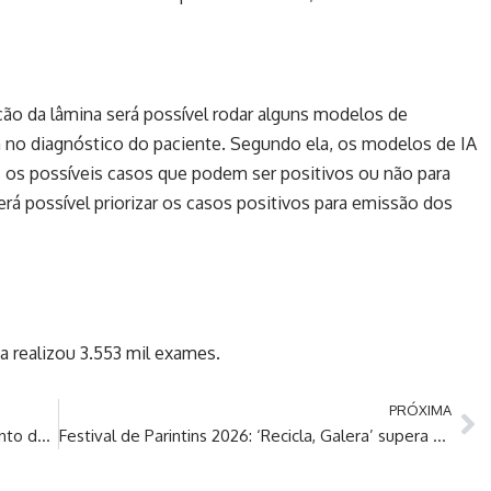
ão da lâmina será possível rodar alguns modelos de
iam no diagnóstico do paciente. Segundo ela, os modelos de IA
 os possíveis casos que podem ser positivos ou não para
erá possível priorizar os casos positivos para emissão dos
 realizou 3.553 mil exames.
PRÓXIMA
David Almeida fortalece alianças no lançamento da pré-candidatura do investigador da Polícia Civil Daniel Lima
Festival de Parintins 2026: ‘Recicla, Galera’ supera meta e destina mais de 14 toneladas de resíduos à reciclagem