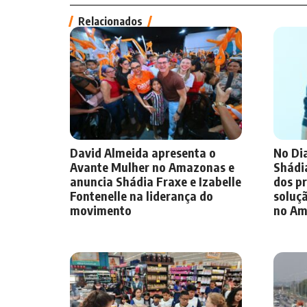
Relacionados
David Almeida apresenta o
No Dia
Avante Mulher no Amazonas e
Shádi
anuncia Shádia Fraxe e Izabelle
dos pr
Fontenelle na liderança do
soluçã
movimento
no Am